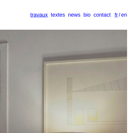
travaux
textes
news
bio
contact
fr
/
en