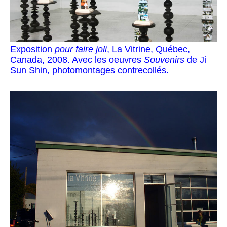
Exposition
pour faire joli
, La Vitrine, Québec,
Canada, 2008. Avec les oeuvres
Souvenirs
de Ji
Sun Shin, photomontages contrecollés.